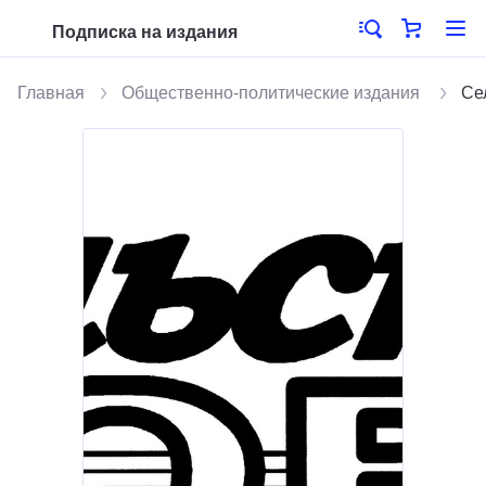
Подписка на издания
Главная
Общественно-политические издания
Се