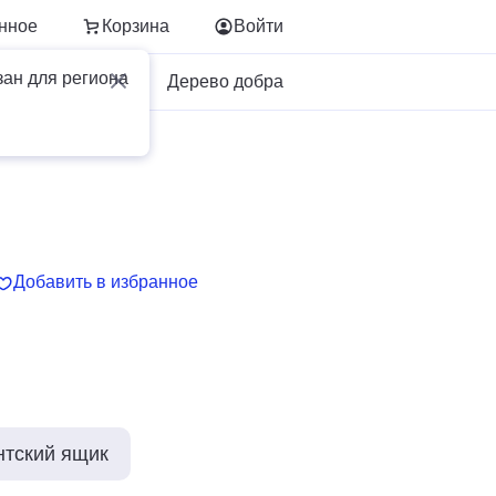
нное
Корзина
Войти
зан для региона
Для бизнеса
Дерево добра
Добавить в избранное
нтский ящик