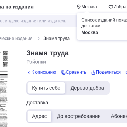
а на издания
Москва
Избра
Список изданий пока
доставки
Москва
ческие издания
Знамя труда
Знамя труда
Районки
К описанию
Сравнить
Поделиться
Купить себе
Дерево добра
Доставка
Адрес
До востребования
Абоне