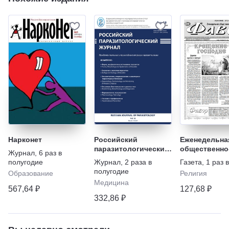
Нарконет
Российский
Еженедельна
паразитологический
общественно
Журнал
,
6 раз в
журнал
православная
полугодие
Журнал
,
2 раза в
Газета
,
1 раз 
"Фавор"
полугодие
Образование
Религия
Медицина
567,64 ₽
127,68 ₽
332,86 ₽