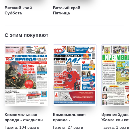
Вятский край.
Вятский край.
Суббота
Пятница
С этим покупают
Комсомольская
Комсомольская
Ирек мэйдан
правда - ежедневная
правда -
Жомга кон ки
газета
Еженедельник с
(на татарско
Газета
,
104 раза в
Газета
,
27 раз в
Газета
,
1 раз 