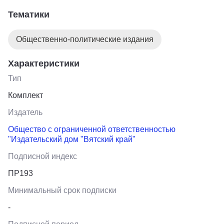
неделю, Новости, аналитические материалы,
Тематики
нормативные акты.
Вятский край. Суббота
Общественно-политические издания
Общественно-политическая газета, выходящая 1 раз в
неделю. Новости, аналитические материалы,
Характеристики
нормативные акты.
Тип
Комплект
Издатель
Общество с ограниченной ответственностью
"Издательский дом "Вятский край"
Подписной индекс
ПР193
Минимальный срок подписки
-