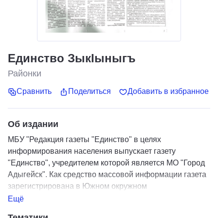
Единство ЗыкIыныгъ
Районки
Сравнить
Поделиться
Добавить в избранное
Об издании
МБУ "Редакция газеты "Единство" в целях
информирования населения выпускает газету
"Единство", учредителем которой является МО "Город
Адыгейск". Как средство массовой информации газета
зарегистрирована в Южном окружном
межрегиональном управлении Министерства РФ по
Ещё
делам печати, телерадиовещания и средств массовых
Тематики