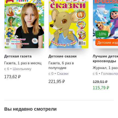
-10%
Детские из
Детская газета
Детские сказки
Лучшие детс
кроссворды
Газета
,
1 раз в месяц
Газета
,
6 раз в
полугодие
Журнал
,
1 раз
с 6
•
Школьнику
с 0
•
Сказки
с 6
•
Головоло
173,62 ₽
221,95 ₽
129,51 ₽
115,79 ₽
Вы недавно смотрели