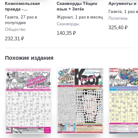
Комсомольская
Сканворды Тёщин
Аргументы и
правда -
язык + Зятёк
Газета
,
1 раз 
Еженедельник с
Газета
,
27 раз в
Журнал
,
1 раз в месяц
Политика
"Телепрограммой"
полугодие
Сканворды
325,40 ₽
Общество
140,35 ₽
232,31 ₽
Похожие издания