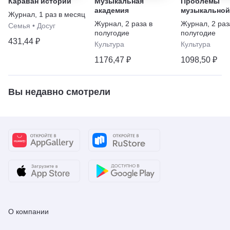
Караван историй
Музыкальная
Проблемы
академия
музыкальной 
Журнал
,
1 раз в месяц
Music Schola
Журнал
,
2 раза в
Журнал
,
2 раз
Семья
•
Досуг
полугодие
полугодие
431,44 ₽
Культура
Культура
1176,47 ₽
1098,50 ₽
Вы недавно смотрели
О компании