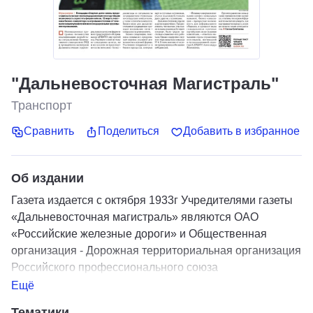
"Дальневосточная Магистраль"
Транспорт
Сравнить
Поделиться
Добавить в избранное
Об издании
Газета издается с октября 1933г Учредителями газеты
«Дальневосточная магистраль» являются ОАО
«Российские железные дороги» и Общественная
организация - Дорожная территориальная организация
Российского профессионального союза
железнодорожников и транспортных строителей
Ещё
(Роспрофжел) на Дальневосточной железной дороге.
Тематики