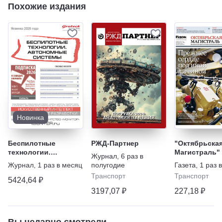
Похожие издания
Новинка
Беспилотные
РЖД-Партнер
"Октябрьска
технологии.
Магистраль"
Журнал
,
6 раз в
Автономные
Журнал
,
1 раз в месяц
полугодие
Газета
,
1 раз 
системы
Транспорт
Транспорт
5424,64 ₽
3197,07 ₽
227,18 ₽
Вы недавно смотрели