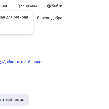
нное
Корзина
Войти
зан для региона
Для бизнеса
Дерево добра
Добавить в избранное
нтский ящик