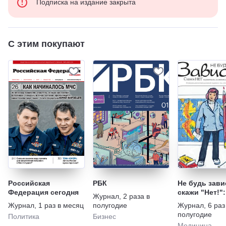
Подписка на издание закрыта
С этим покупают
Российская
РБК
Не будь зави
Федерация сегодня
скажи "Нет!":
Журнал
,
2 раза в
наркотикам,
Журнал
,
1 раз в месяц
полугодие
Журнал
,
6 раз
алкоголю, ку
полугодие
Политика
Бизнес
игромании
Медицина