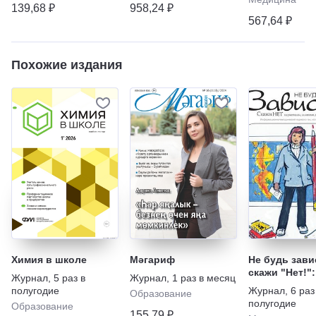
139,68 ₽
958,24 ₽
567,64 ₽
Похожие издания
Химия в школе
Мәгариф
Не будь зави
скажи "Нет!":
Журнал
,
5 раз в
Журнал
,
1 раз в месяц
наркотикам,
полугодие
Журнал
,
6 раз
Образование
алкоголю, ку
полугодие
Образование
игромании
155,79 ₽