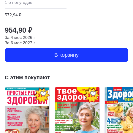
1
-е полугодие
572,94 ₽
954,90 ₽
За
4
мес
2026
г
За
6
мес
2027
г
В корзину
С этим покупают