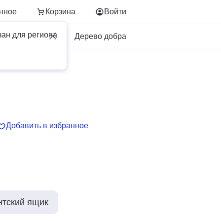
нное
Корзина
Войти
зан для региона
Для бизнеса
Дерево добра
Добавить в избранное
нтский ящик