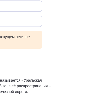
 текущем регионе
 называется «Уральская
В зоне её распространения –
лезной дороги.