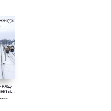
+ РЖД-
менты.
аний