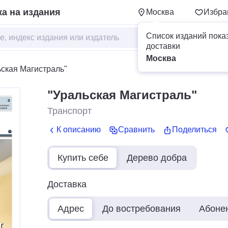
а на издания
Москва
Избра
Список изданий пока
доставки
Москва
ьская Магистраль"
"Уральская Магистраль"
Транспорт
К описанию
Сравнить
Поделиться
Купить себе
Дерево добра
Доставка
Адрес
До востребования
Абоне