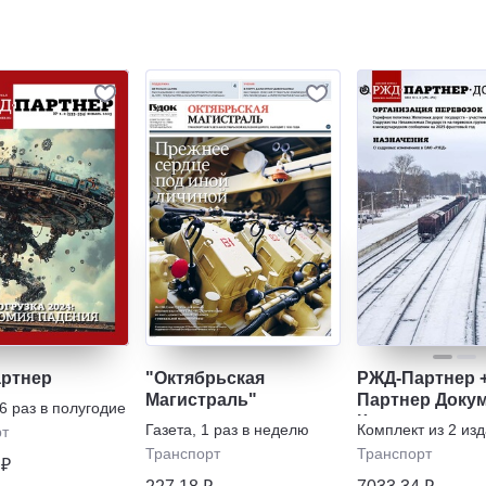
ртнер
"Октябрьская
РЖД-Партнер 
Магистраль"
Партнер Доку
6 раз в полугодие
Комплект
Газета
,
1 раз в неделю
Комплект из
2
изд
рт
Транспорт
Транспорт
 ₽