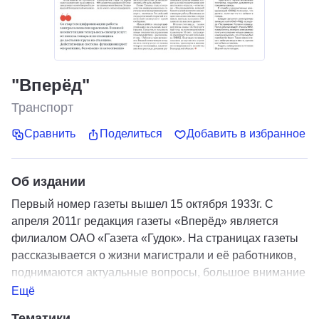
"Вперёд"
Транспорт
Сравнить
Поделиться
Добавить в избранное
Об издании
Первый номер газеты вышел 15 октября 1933г. С
апреля 2011г редакция газеты «Вперёд» является
филиалом ОАО «Газета «Гудок». На страницах газеты
рассказывается о жизни магистрали и её работников,
поднимаются актуальные вопросы, большое внимание
уделяется человеку труда – тем людям, которые своей
Ещё
повседневной работой вносят вклад в развитие РЖД.
Тематики