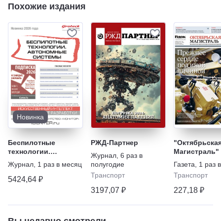
Похожие издания
Новинка
Беспилотные
РЖД-Партнер
"Октябрьска
технологии.
Магистраль"
Журнал
,
6 раз в
Автономные
Журнал
,
1 раз в месяц
полугодие
Газета
,
1 раз 
системы
Транспорт
Транспорт
5424,64 ₽
3197,07 ₽
227,18 ₽
Вы недавно смотрели