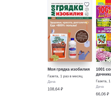
Моя грядка изобилия
1001 со
дачник
Газета
,
1 раз в месяц
Газета
,
1
Дача
Дача
108,64 ₽
66,06 ₽