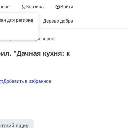
нное
Корзина
Войти
зан для региона
Для бизнеса
Дерево добра
ая кухня: к столу и впрок"
ил. "Дачная кухня: к
Добавить в избранное
нтский ящик