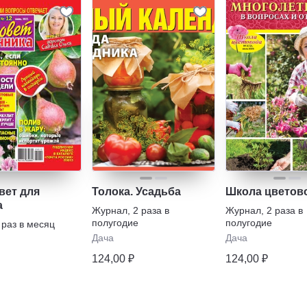
вет для
Толока. Усадьба
Школа цветов
а
Журнал
,
2 раза в
Журнал
,
2 раза в
полугодие
полугодие
 раз в месяц
Дача
Дача
124,00 ₽
124,00 ₽