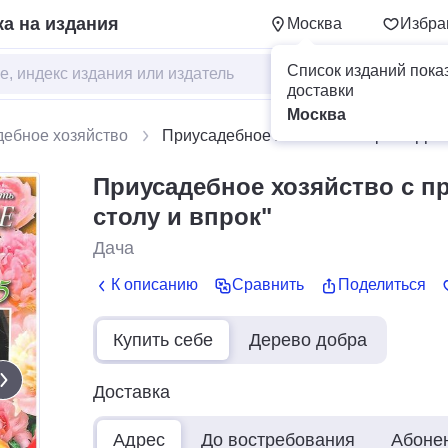
а на издания
Москва
Избра
Список изданий пока
доставки
Москва
дебное хозяйство
Приусадебное хозяйство с прил. "Дачн
Приусадебное хозяйство с пр
столу и впрок"
Дача
К описанию
Сравнить
Поделиться
Купить себе
Дерево добра
Доставка
Адрес
До востребования
Абоне