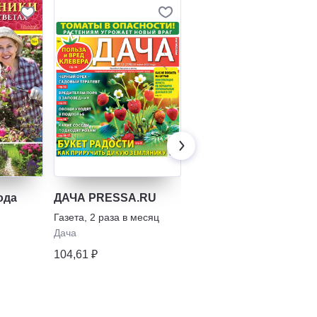
ода
ДАЧА PRESSA.RU
УДАЧНЫЕ ГРЯДКИ.
Сад, Огород. Советы
Газета
,
2 раза в месяц
и хитрости. От
Газета
,
1 раз в месяц
Дача
посадки до сбора +
474,08 ₽
104,61 ₽
Цветы и Подворье