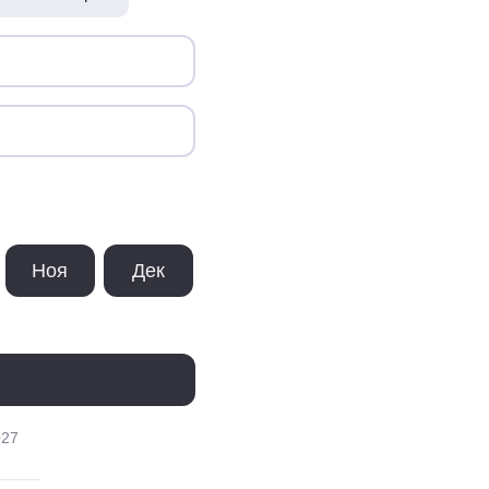
Ноя
Дек
027