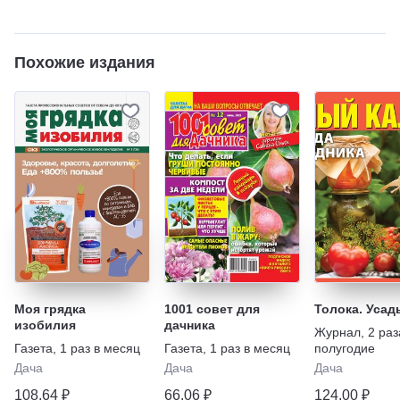
Похожие издания
Моя грядка
1001 совет для
Толока. Усад
изобилия
дачника
Журнал
,
2 раз
Газета
,
1 раз в месяц
Газета
,
1 раз в месяц
полугодие
Дача
Дача
Дача
108,64 ₽
66,06 ₽
124,00 ₽