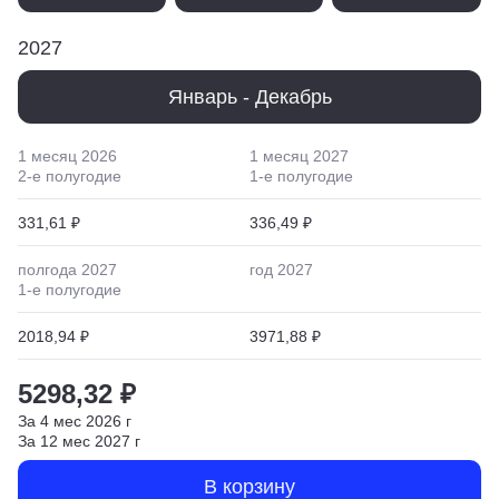
2027
Январь - Декабрь
1 месяц
2026
1 месяц
2027
2
-е полугодие
1
-е полугодие
331,61 ₽
336,49 ₽
полгода
2027
год
2027
1
-е полугодие
2018,94 ₽
3971,88 ₽
5298,32 ₽
За
4
мес
2026
г
За
12
мес
2027
г
В корзину