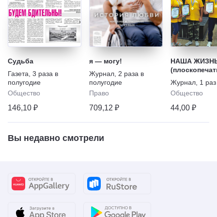
Судьба
я — могу!
НАША ЖИЗН
(плоскопеча
Газета
,
3 раза в
Журнал
,
2 раза в
шрифт)
полугодие
полугодие
Журнал
,
1 раз
Общество
Право
Общество
146,10 ₽
709,12 ₽
44,00 ₽
Вы недавно смотрели