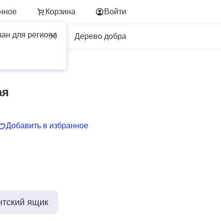
нное
Корзина
Войти
зан для региона
Для бизнеса
Дерево добра
ая
Добавить в избранное
нтский ящик