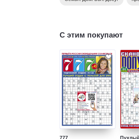
С этим покупают
777
Пухлый