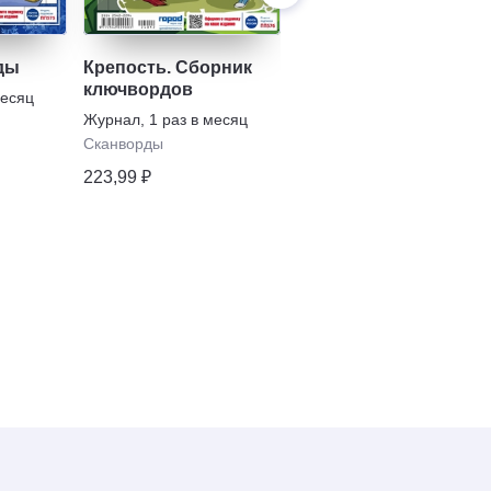
ды
Крепость. Сборник
Зайка. Много
ключвордов
сканвордов
месяц
Журнал
,
1 раз в месяц
Журнал
,
1 раз в месяц
Сканворды
Сканворды
223,99 ₽
266,08 ₽