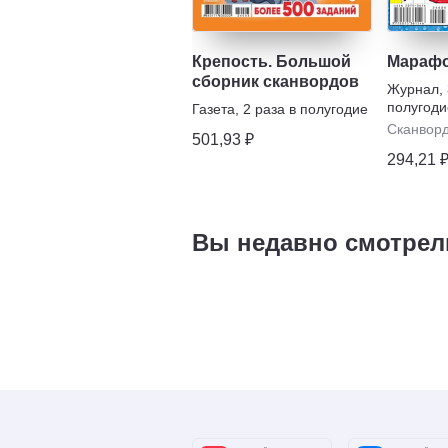
Крепость. Большой
Марафо
сборник сканвордов
Журнал
,
полугоди
Газета
,
2 раза в полугодие
Сканвор
501,93 ₽
294,21 
Вы недавно смотрел