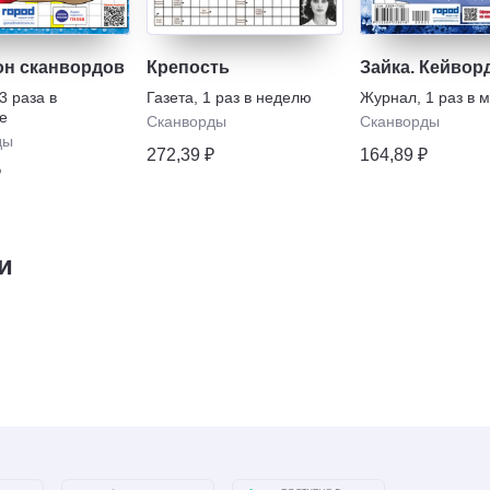
н сканвордов
Крепость
Зайка. Кейвор
3 раза в
Газета
,
1 раз в неделю
Журнал
,
1 раз в 
е
Сканворды
Сканворды
ды
272,39 ₽
164,89 ₽
₽
и