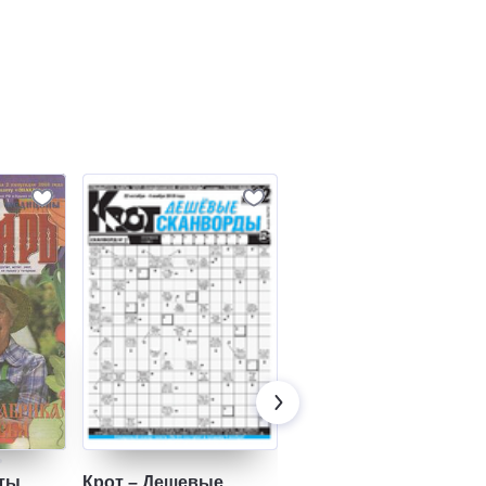
еты
Крот – Дешевые
Крот - Скандинавские