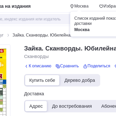
а на издания
Москва
Избра
Список изданий пока
доставки
Москва
уг
Зайка. Сканворды. Юбилейная
Зайка. Сканворды. Юбилейн
Сканворды
К описанию
Сравнить
Поделиться
Купить себе
Дерево добра
Доставка
Адрес
До востребования
Абоне