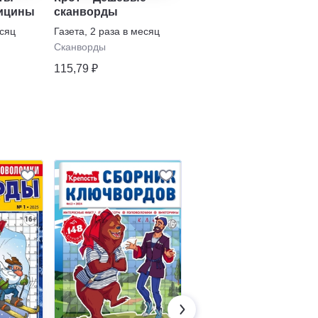
ицины
сканворды
кроссворды
есяц
Газета
,
2 раза в месяц
Газета
,
1 раз в неделю
Сканворды
Сканворды
115,79 ₽
177,17 ₽