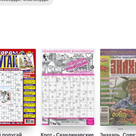
 попугай
Крот - Скандинавские
Знахарь. Сов