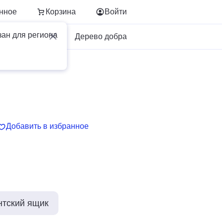
нное
Корзина
Войти
зан для региона
Для бизнеса
Дерево добра
Добавить в избранное
нтский ящик