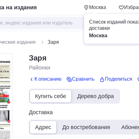
а на издания
Москва
Избра
Список изданий пока
доставки
Москва
ческие издания
Заря
Заря
Районки
К описанию
Сравнить
Поделиться
Купить себе
Дерево добра
Доставка
Адрес
До востребования
Абоне