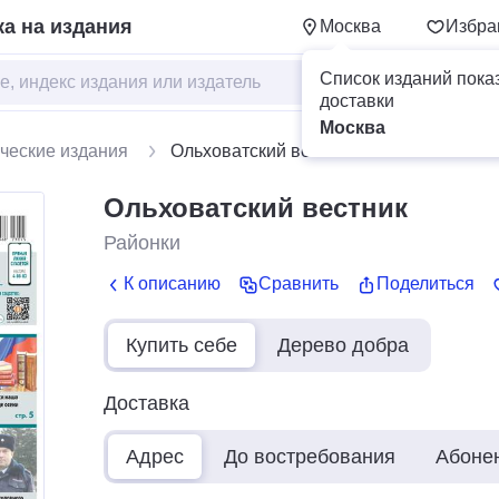
а на издания
Москва
Избра
Список изданий пока
доставки
Москва
ческие издания
Ольховатский вестник
Ольховатский вестник
Районки
К описанию
Сравнить
Поделиться
Купить себе
Дерево добра
Доставка
Адрес
До востребования
Абоне