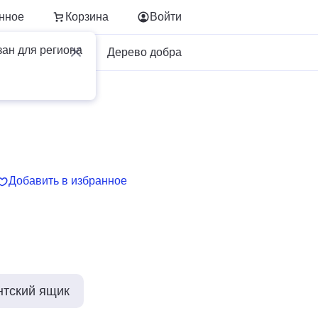
нное
Корзина
Войти
зан для региона
Для бизнеса
Дерево добра
Добавить в избранное
нтский ящик