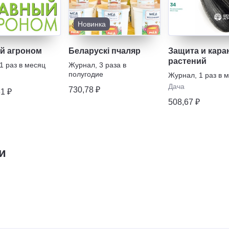
Новинка
й агроном
Беларускi пчаляр
Защита и кара
растений
1 раз в месяц
Журнал
,
3 раза в
полугодие
Журнал
,
1 раз в 
Дача
730,78 ₽
61 ₽
508,67 ₽
и