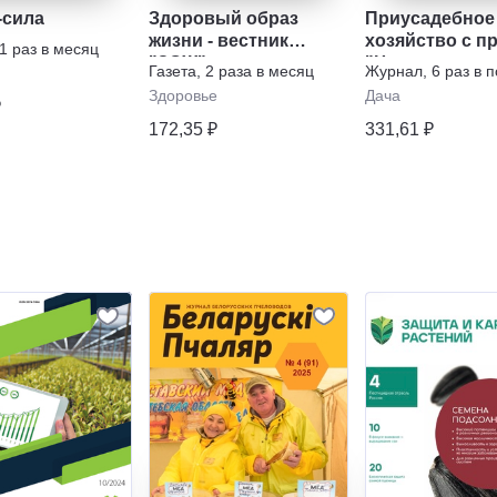
-сила
Здоровый образ
Приусадебное
жизни - вестник
хозяйство с пр
1 раз в месяц
"ЗОЖ"
"Цветы в саду
Газета
,
2 раза в месяц
Журнал
,
6 раз в 
дома"
Здоровье
Дача
₽
172,35 ₽
331,61 ₽