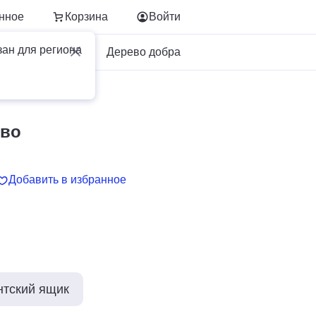
нное
Корзина
Войти
зан для региона
Для бизнеса
Дерево добра
тво
Добавить в избранное
нтский ящик