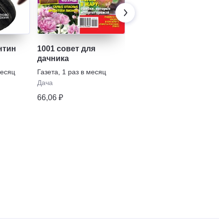
нтин
1001 совет для
1000 советов дачнику
дачника
Газета
,
13 раз в полугодие
месяц
Газета
,
1 раз в месяц
Дача
Дача
164,43 ₽
66,06 ₽