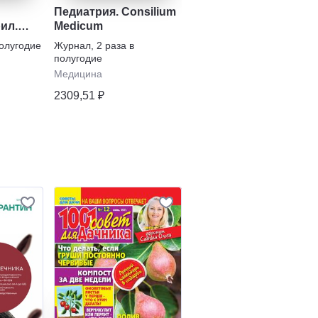
Педиатрия. Consilium
Наука и жизнь
ил.
Medicum
Журнал
,
1 раз в месяц
 и
полугодие
Журнал
,
2 раза в
Научпоп
полугодие
609,43 ₽
Медицина
2309,51 ₽