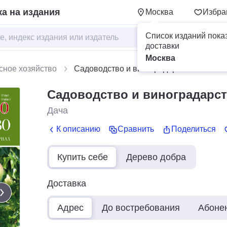
а на издания
Москва
Избра
Список изданий пока
доставки
Москва
сное хозяйство
Садоводство и виноградарство
Садоводство и виноградарс
Дача
К описанию
Сравнить
Поделиться
Купить себе
Дерево добра
Доставка
Адрес
До востребования
Абоне