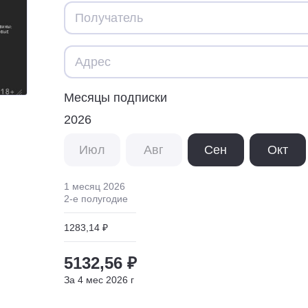
Месяцы подписки
2026
Июл
Авг
Сен
Окт
1 месяц
2026
2
-е полугодие
1283,14 ₽
5132,56 ₽
За
4
мес
2026
г