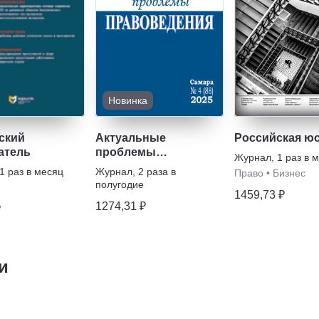
Новинка
ский
Актуальные
Российская ю
атель
проблемы
Журнал
,
1 раз в 
правоведения
1 раз в месяц
Журнал
,
2 раза в
Право
•
Бизнес
полугодие
1459,73 ₽
1274,31 ₽
₽
и