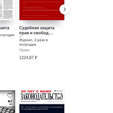
азета
Судебная защита
Наша Версия
прав и свобод.
полугодие
Газета
,
1 раз в неделю
Приложение к
Журнал
,
2 раза в
Политика
журналу "Судья"
полугодие
239,40 ₽
Право
1224,87 ₽