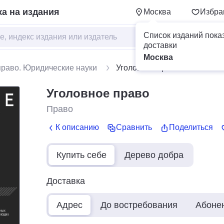
а на издания
Москва
Избра
Список изданий пока
доставки
Москва
право. Юридические науки
Уголовное право
Уголовное право
Право
К описанию
Сравнить
Поделиться
Купить себе
Дерево добра
Доставка
Адрес
До востребования
Абоне