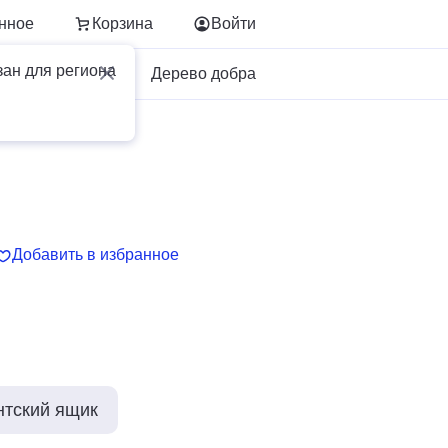
нное
Корзина
Войти
зан для региона
Для бизнеса
Дерево добра
Добавить в избранное
нтский ящик