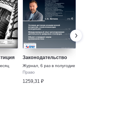
стиция
Законодательство
Цивилист
месяц
Журнал
,
6 раз в полугодие
Журнал
,
3 раза в
полугодие
Право
Право
1259,31 ₽
1320,61 ₽