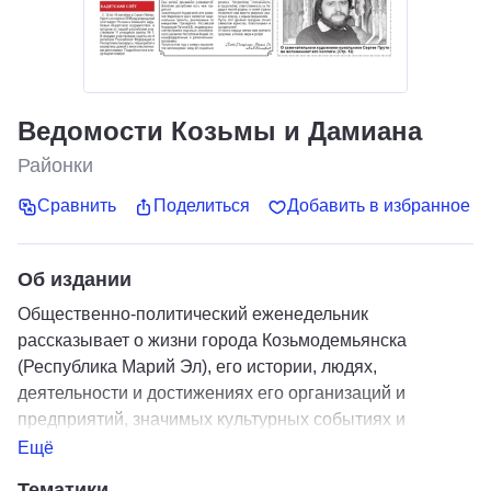
Ведомости Козьмы и Дамиана
Районки
Сравнить
Поделиться
Добавить в избранное
Об издании
Общественно-политический еженедельник
рассказывает о жизни города Козьмодемьянска
(Республика Марий Эл), его истории, людях,
деятельности и достижениях его организаций и
предприятий, значимых культурных событиях и
социальных проектах. «ВКиД» - газета в формате
Ещё
города!
Тематики