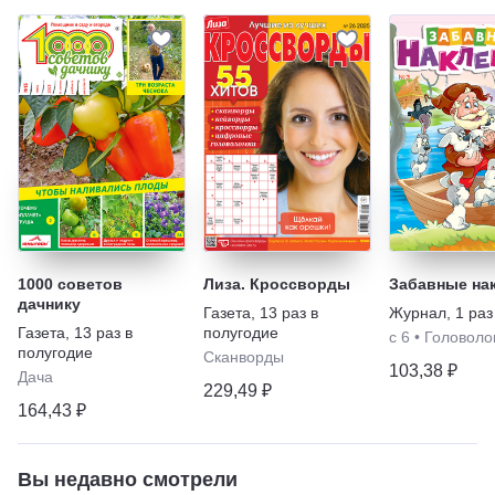
1000 советов
Лиза. Кроссворды
Забавные на
дачнику
Газета
,
13 раз в
Журнал
,
1 раз
Газета
,
13 раз в
полугодие
с 6
•
Головоло
полугодие
Сканворды
103,38 ₽
Дача
229,49 ₽
164,43 ₽
Вы недавно смотрели