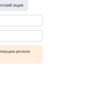
нтский ящик
 текущем регионе