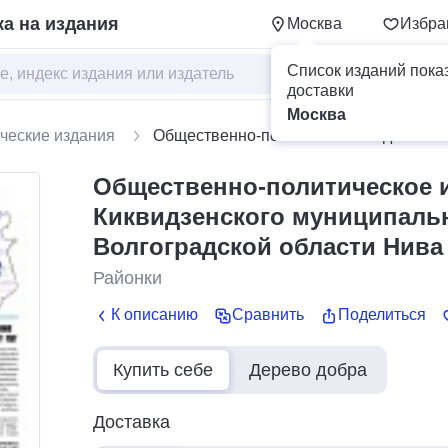
а на издания
Москва
Избра
Список изданий пока
доставки
Москва
ческие издания
Общественно-политическое издание Ки
Общественно-политическое 
Киквидзенского муниципаль
Волгоградской области Нива
Районки
К описанию
Сравнить
Поделиться
Купить себе
Дерево добра
Доставка