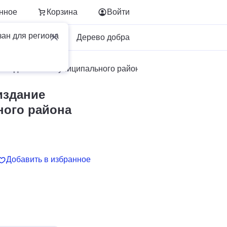
нное
Корзина
Войти
зан для региона
Для бизнеса
Дерево добра
квидзенского муниципального района Волгоградской облас
издание
ного района
Добавить в избранное