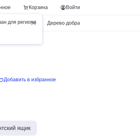
нное
Корзина
Войти
зан для региона
Для бизнеса
Дерево добра
Добавить в избранное
нтский ящик