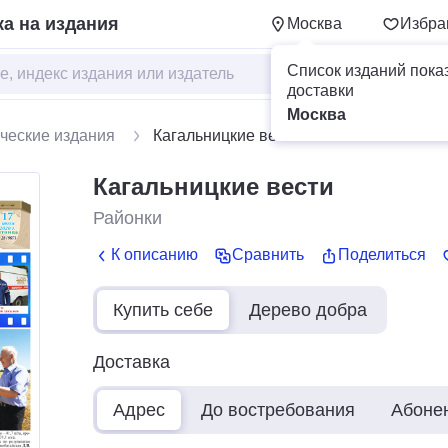
а на издания
Москва
Избра
Список изданий пока
доставки
Москва
ческие издания
Кагальницкие вести
Кагальницкие вести
Районки
К описанию
Сравнить
Поделиться
Купить себе
Дерево добра
Доставка
Адрес
До востребования
Абоне