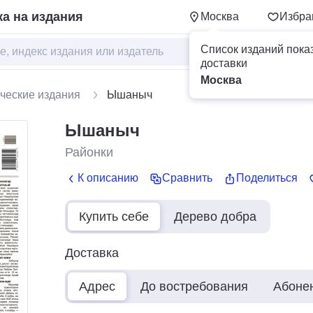
а на издания
Москва
Избра
Список изданий пока
доставки
Москва
ческие издания
Ышаныч
Ышаныч
Районки
К описанию
Сравнить
Поделиться
Купить себе
Дерево добра
Доставка
Адрес
До востребования
Абоне