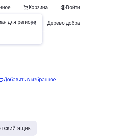
нное
Корзина
Войти
зан для региона
Для бизнеса
Дерево добра
Добавить в избранное
нтский ящик