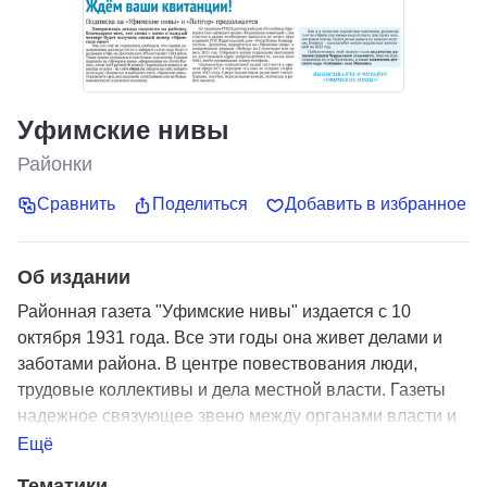
Уфимские нивы
Районки
Сравнить
Поделиться
Добавить в избранное
Об издании
Районная газета "Уфимские нивы" издается с 10
октября 1931 года. Все эти годы она живет делами и
заботами района. В центре повествования люди,
трудовые коллективы и дела местной власти. Газеты
надежное связующее звено между органами власти и
населением
Ещё
Тематики