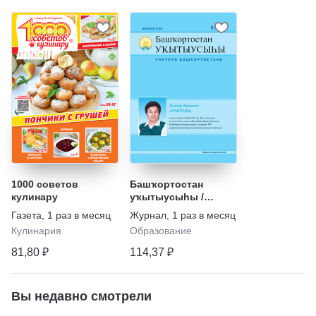
1000 советов
Башҡортостан
кулинару
уҡытыусыhы /
Учитель
Газета
,
1 раз в месяц
Журнал
,
1 раз в месяц
Башкортостана
Кулинария
Образование
81,80 ₽
114,37 ₽
Вы недавно смотрели