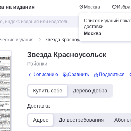
а на издания
Москва
Избра
Список изданий пока
доставки
Москва
ческие издания
Звезда Красноусольск
Звезда Красноусольск
Районки
К описанию
Сравнить
Поделиться
Купить себе
Дерево добра
Доставка
Адрес
До востребования
Абоне