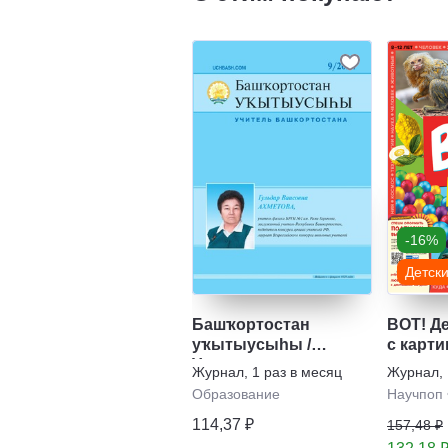
-16%
Детск
Башҡортостан
ВОТ! Д
уҡытыусыhы /
с карти
Учитель
на свет
Журнал
,
1 раз в месяц
Журнал
,
Башкортостана
Образование
Научпоп
114,37 ₽
157,48 ₽