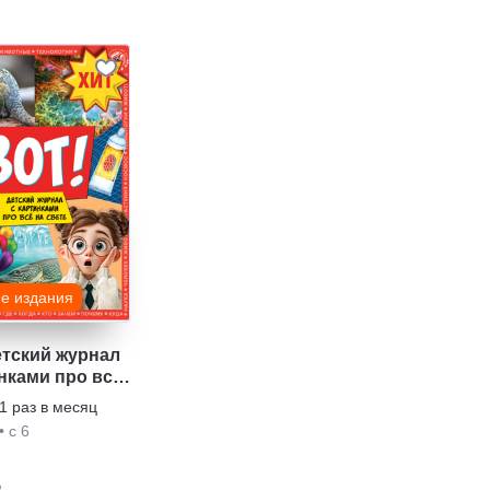
ие издания
етский журнал
нками про все
е
1 раз в месяц
•
с 6