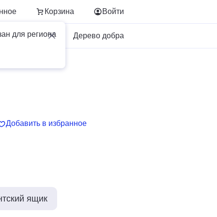
нное
Корзина
Войти
зан для региона
Для бизнеса
Дерево добра
Добавить в избранное
нтский ящик