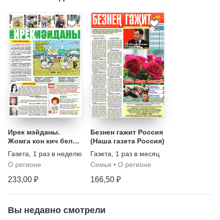
Ирек мэйданы.
Безнен гажит Россия
Жомга кон кич белэн
(Наша газета Россия)
(на татарском языке)
Газета
,
1 раз в неделю
Газета
,
1 раз в месяц
О регионе
Семья
•
О регионе
233,00 ₽
166,50 ₽
Вы недавно смотрели