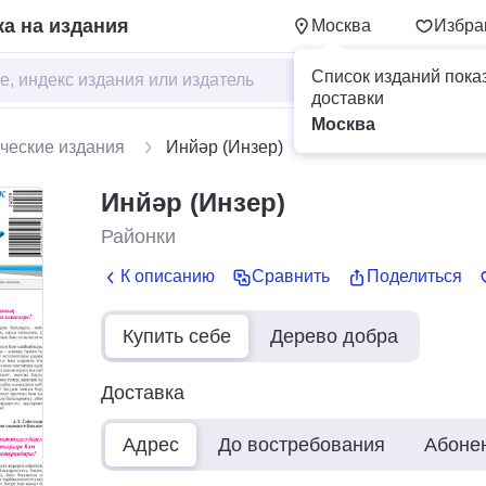
а на издания
Москва
Избра
Список изданий пока
доставки
Москва
ческие издания
Инйәр (Инзер)
Инйәр (Инзер)
Районки
К описанию
Сравнить
Поделиться
Купить себе
Дерево добра
Доставка
Адрес
До востребования
Абоне