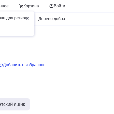
нное
Корзина
Войти
зан для региона
Для бизнеса
Дерево добра
Добавить в избранное
нтский ящик