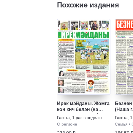
Похожие издания
Ирек мэйданы. Жомга
Безнен
кон кич белэн (на
(Наша г
татарском языке)
Газета
,
1 раз в неделю
Газета
,
1
О регионе
Семья
•