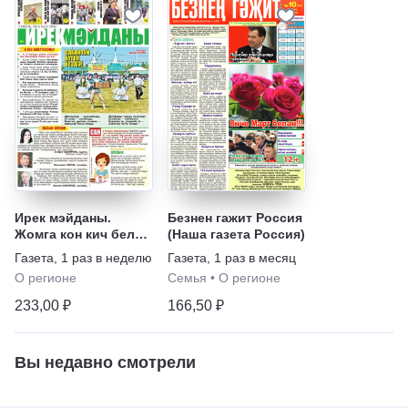
Ирек мэйданы.
Безнен гажит Россия
Жомга кон кич белэн
(Наша газета Россия)
(на татарском языке)
Газета
,
1 раз в неделю
Газета
,
1 раз в месяц
О регионе
Семья
•
О регионе
233,00 ₽
166,50 ₽
Вы недавно смотрели