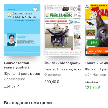
-16%
Детские из
Башҡортостан
Йэшлек / Молодость
Тошка и комп
уҡытыусыhы /
Газета
,
1 раз в неделю
Журнал
,
1 раз
Учитель
Журнал
,
1 раз в месяц
О регионе
с 0
•
Научпоп
Башкортостана
Образование
200,40 ₽
146,17 ₽
114,37 ₽
121,75 ₽
Вы недавно смотрели