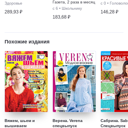
Газета
,
2 раза в месяц
Здоровье
с 0
•
Головоло
с 6
•
Школьнику
289,93 ₽
146,28 ₽
183,68 ₽
Похожие издания
Вяжем, шьем и
Верена. Verena
Сабрина. Sabr
вышиваем
спецвыпуск
Спецвыпуск