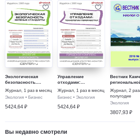
Экологическая
Управление
Вестник Камч
безопасность.
отходами:
регионально
Зеленые стандарты
технологии
ассоциации
Журнал
,
1 раз в месяц
Журнал
,
1 раз в месяц
Журнал
,
2 раз
переработки
"Учебно-нау
полугодие
Экология
•
Бизнес
Бизнес
•
Экология
центр". Сери
Экология
о Земле
5424,64 ₽
5424,64 ₽
3807,93 ₽
Вы недавно смотрели