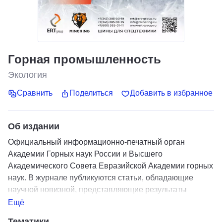
Горная промышленность
Экология
Сравнить
Поделиться
Добавить в избранное
Об издании
Официальный информационно-печатный орган
Академии Горных наук России и Высшего
Академического Совета Евразийской Академии горных
наук. В журнале публикуются статьи, обладающие
научной новизной, представляющие результаты
завершенных исследований, проблемного или
Ещё
практического характера ученых, аспирантов и
Тематики