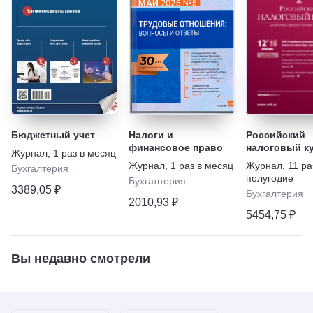
Бюджетный учет
Налоги и
Российский
финансовое право
налоговый к
Журнал
,
1 раз в месяц
Журнал
,
1 раз в месяц
Журнал
,
11 ра
Бухгалтерия
полугодие
Бухгалтерия
3389,05 ₽
Бухгалтерия
2010,93 ₽
5454,75 ₽
Вы недавно смотрели