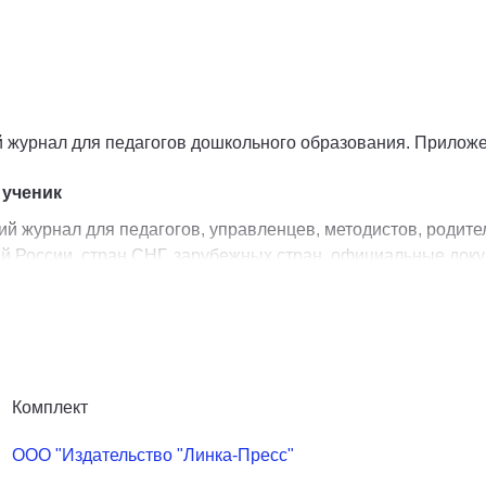
журнал для педагогов дошкольного образования. Приложен
 ученик
й журнал для педагогов, управленцев, методистов, родите
й России, стран СНГ, зарубежных стран, официальные док
онах. Большое внимание уделяется вопросам психологии, м
Образование: ребенок и ученик"
ига интересна руководителям ДОО, старшим воспитателям,
Комплект
одителям.
ООО "Издательство "Линка-Пресс"