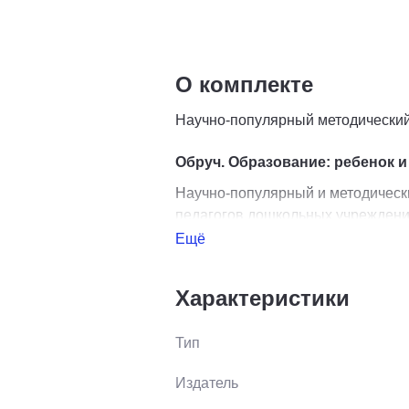
О комплекте
Научно-популярный методический 
Обруч. Образование: ребенок и
Научно-популярный и методически
педагогов дошкольных учреждени
документы, разработанные в реги
Ещё
созданию развивающей среды.
Характеристики
Приложение к журналу "Обруч. 
Научно-методическое пособие. Кн
Тип
начальной школы, психологам и р
Издатель