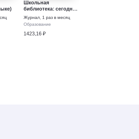
Школьная
Справочник педагога
зыке)
библиотека: сегодня
психолога. Детский
и завтра
сад
есяц
Журнал
,
1 раз в месяц
Журнал
,
1 раз в месяц
Образование
Образование
1423,16 ₽
1809,31 ₽