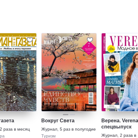
газета
Вокруг Света
Верена. Veren
спецвыпуск
2 раза в месяц
Журнал
,
5 раз в полугодие
Журнал
,
2 раза в
ра
Туризм