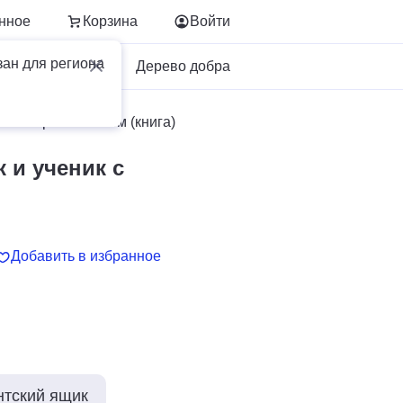
нное
Корзина
Войти
зан для региона
Для бизнеса
Дерево добра
ник с приложением (книга)
 и ученик с
Добавить в избранное
нтский ящик