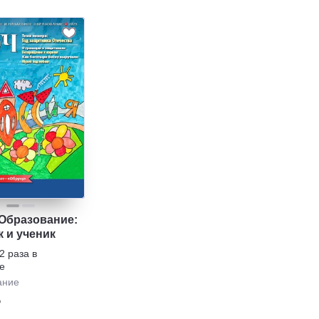
 Образование:
 и ученик
2 раза в
е
ание
₽