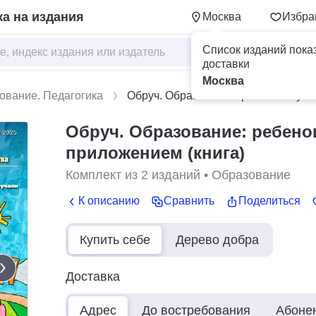
а на издания
Москва
Избра
Список изданий пока
доставки
Москва
ование. Педагогика
Обруч. Образование: ребенок и уче
Обруч. Образование: ребенок
приложением (книга)
Комплект из
2
изданий
•
Образование
К описанию
Сравнить
Поделиться
Купить себе
Дерево добра
Доставка
Адрес
До востребования
Абоне