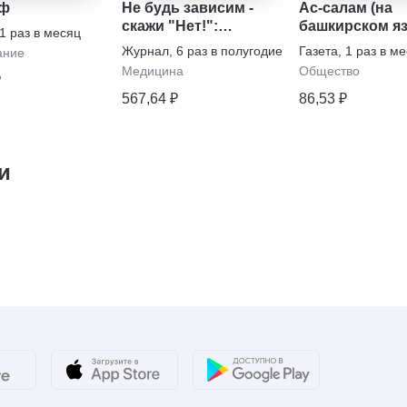
иф
Не будь зависим -
Ас-салам (на
скажи "Нет!":
башкирском я
1 раз в месяц
наркотикам,
Журнал
,
6 раз в полугодие
Газета
,
1 раз в м
ание
алкоголю, курению,
Медицина
Общество
₽
игромании
567,64 ₽
86,53 ₽
и