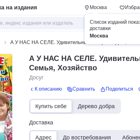
а на издания
Москва
Избра
Список изданий пока
доставки
Москва
А У НАС НА СЕЛЕ. Удивительные истории + Дом, Семь
А У НАС НА СЕЛЕ. Удивитель
Семья, Хозяйство
Досуг
К описанию
Сравнить
Поделиться
Купить себе
Дерево добра
Доставка
Адрес
До востребования
Абоне