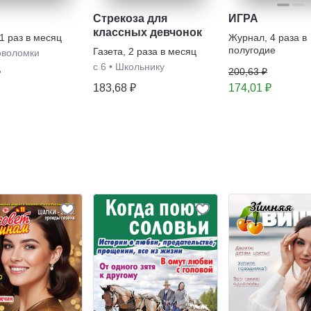
Стрекоза для
ИГРА
классных девчонок
1 раз в месяц
Журнал
,
4 раза в
полугодие
Газета
,
2 раза в месяц
оволомки
с 6
•
Школьнику
200,63 ₽
₽
183,68 ₽
174,01 ₽