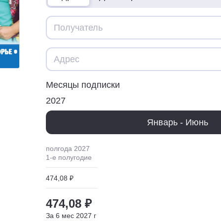
Месяцы подписки
2027
Январь - Июнь
полгода
2027
1
-е полугодие
474,08 ₽
474,08 ₽
За
6
мес
2027
г