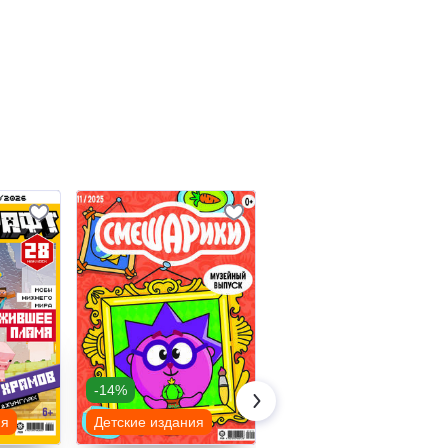
-14%
ия
Детские издания