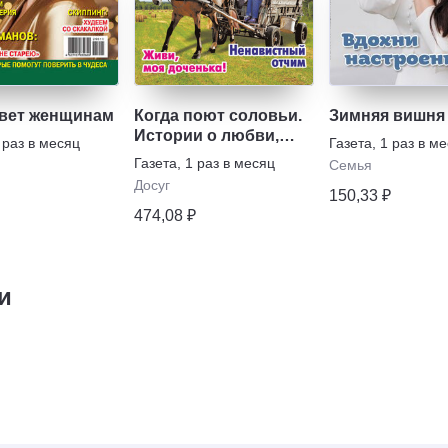
овет женщинам
Когда поют соловьи.
Зимняя вишня
Истории о любви,
 раз в месяц
Газета
,
1 раз в м
предательстве,
Газета
,
1 раз в месяц
Семья
прощении, все из
Досуг
жизни
150,33 ₽
474,08 ₽
и