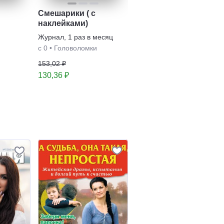
Смешарики ( с
Мастерица
наклейками)
Журнал
,
1 раз в месяц
Журнал
,
1 раз в месяц
с 12
•
Мастерская
с 0
•
Головоломки
77,01 ₽
153,02 ₽
130,36 ₽