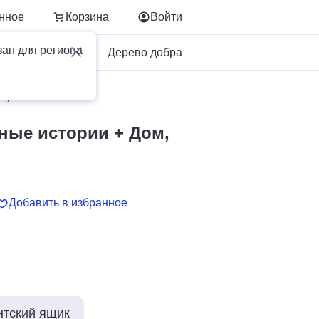
нное
Корзина
Войти
зан для региона
Для бизнеса
Дерево добра
я, Хозяйство
ные истории + Дом,
Добавить в избранное
нтский ящик