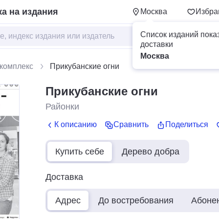
а на издания
Москва
Избра
Список изданий пока
доставки
Москва
комплекс
Прикубанские огни
Прикубанские огни
Районки
К описанию
Сравнить
Поделиться
Купить себе
Дерево добра
Доставка
Адрес
До востребования
Абоне