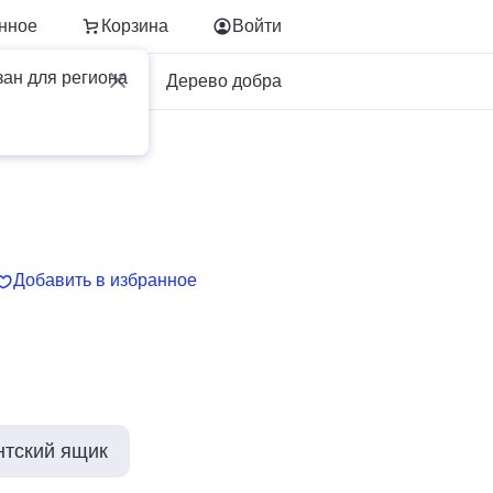
нное
Корзина
Войти
зан для региона
Для бизнеса
Дерево добра
Добавить в избранное
нтский ящик