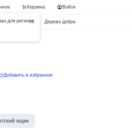
нное
Корзина
Войти
зан для региона
Для бизнеса
Дерево добра
Добавить в избранное
нтский ящик