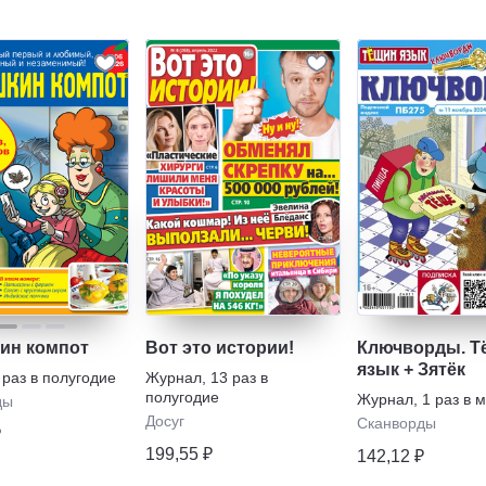
ин компот
Вот это истории!
Ключворды. Т
язык + Зятёк
 раз в полугодие
Журнал
,
13 раз в
полугодие
Журнал
,
1 раз в 
ды
Досуг
Сканворды
₽
199,55 ₽
142,12 ₽