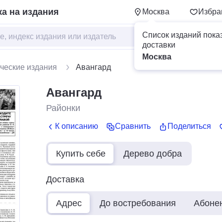
а на издания
Москва
Избра
Список изданий пока
доставки
Москва
ческие издания
Авангард
Авангард
Районки
К описанию
Сравнить
Поделиться
Купить себе
Дерево добра
Доставка
Адрес
До востребования
Абоне