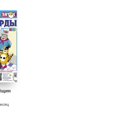
ёщин
месяц