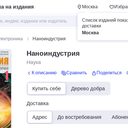
а на издания
Москва
Избра
Список изданий пока
доставки
Москва
лектроника
Наноиндустрия
Наноиндустрия
Наука
К описанию
Сравнить
Поделиться
Купить себе
Дерево добра
Доставка
Адрес
До востребования
Абоне