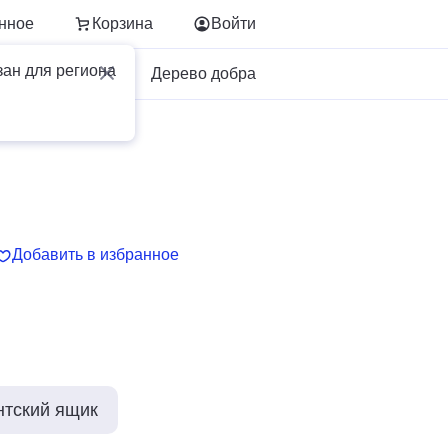
нное
Корзина
Войти
зан для региона
Для бизнеса
Дерево добра
Добавить в избранное
нтский ящик