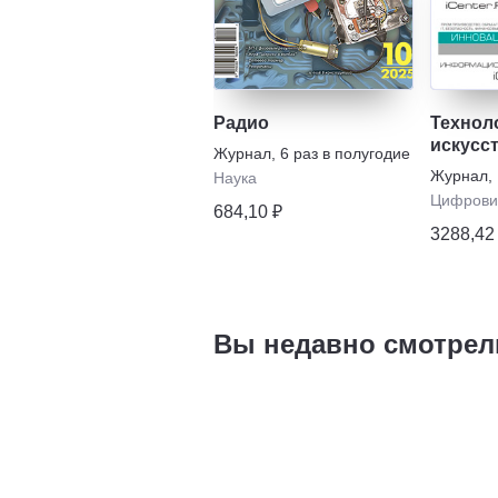
Радио
Технол
искусс
Журнал
,
6 раз в полугодие
интелл
Журнал
,
Наука
Цифрови
684,10 ₽
3288,42
Вы недавно смотрел