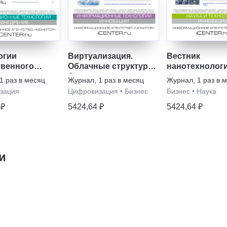
огии
Виртуализация.
Вестник
твенного
Облачные структуры.
нанотехнолог
екта
Системы хранения
1 раз в месяц
Журнал
,
1 раз в месяц
Журнал
,
1 раз в 
данных
зация
Цифровизация
•
Бизнес
Бизнес
•
Наука
 ₽
5424,64 ₽
5424,64 ₽
и