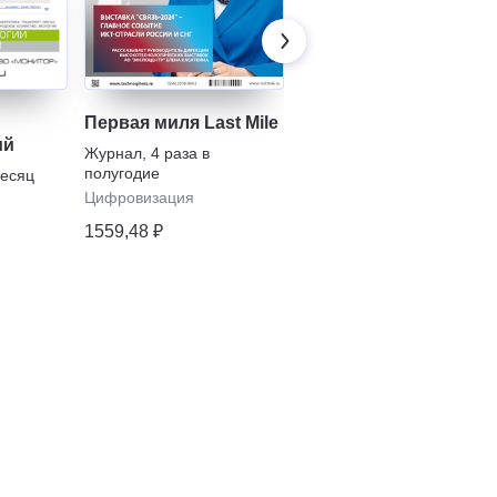
Первая миля Last Mile
Электроника: Наука,
ий
Технология, Бизнес
Журнал
,
4 раза в
полугодие
месяц
Журнал
,
5 раз в полугодие
Цифровизация
Цифровизация
1559,48 ₽
2686,44 ₽