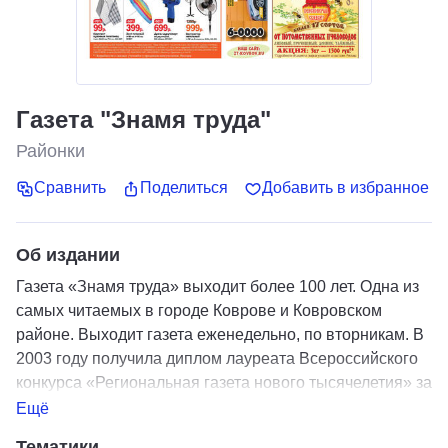
Газета "Знамя труда"
Районки
Сравнить
Поделиться
Добавить в избранное
Об издании
Газета «Знамя труда» выходит более 100 лет. Одна из
самых читаемых в городе Коврове и Ковровском
районе. Выходит газета еженедельно, по вторникам. В
2003 году получила диплом лауреата Всероссийского
конкурса «Региональная газета нового тысячелетия» за
художественно-техническое и полиграфическое
Ещё
оформление и завоевала 1-е место в номинации
Тематики