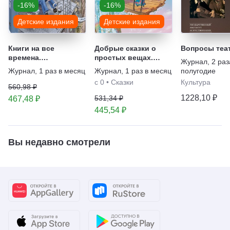
-16%
-16%
Детские издания
Детские издания
Книги на все
Добрые сказки о
Вопросы теа
времена.
простых вещах.
Журнал
,
2 раз
Бестселлеры
Серия книг в
Журнал
,
1 раз в месяц
Журнал
,
1 раз в месяц
полугодие
детской литературы.
твёрдой обложке
с 0
•
Сказки
Культура
Серия книг
560,98 ₽
1228,10 ₽
531,34 ₽
467,48 ₽
445,54 ₽
Вы недавно смотрели