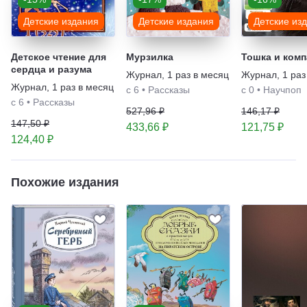
Детские издания
Детские издания
Детские из
Детское чтение для
Мурзилка
Тошка и комп
сердца и разума
Журнал
,
1 раз в месяц
Журнал
,
1 раз
Журнал
,
1 раз в месяц
с 6
•
Рассказы
с 0
•
Научпоп
с 6
•
Рассказы
527,96 ₽
146,17 ₽
147,50 ₽
433,66 ₽
121,75 ₽
124,40 ₽
Похожие издания