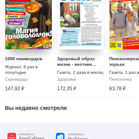
1000 сканвордов
Здоровый образ
Пенсионерск
жизни - вестник
зорька
Журнал
,
6 раз в
"ЗОЖ"
полугодие
Газета
,
2 раза в месяц
Газета
,
1 раз 
Сканворды
Здоровье
Пенсионер
147,92 ₽
172,35 ₽
63,78 ₽
Вы недавно смотрели