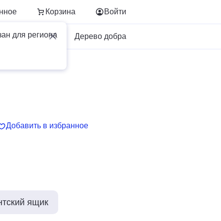
нное
Корзина
Войти
зан для региона
Для бизнеса
Дерево добра
Добавить в избранное
нтский ящик