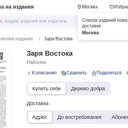
а на издания
Москва
Избра
Список изданий пока
доставки
Москва
ческие издания
Заря Востока
Заря Востока
Районки
К описанию
Сравнить
Поделиться
Купить себе
Дерево добра
Доставка
Адрес
До востребования
Абоне