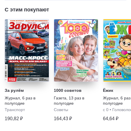
С этим покупают
За рулём
1000 советов
Ёжик
Журнал
,
6 раз в
Газета
,
13 раз в
Журнал
,
6 раз
полугодие
полугодие
полугодие
Транспорт
Советы
с 0
•
Головоло
190,82 ₽
164,43 ₽
64,64 ₽