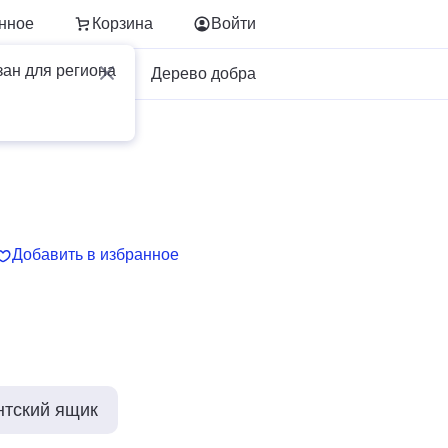
нное
Корзина
Войти
зан для региона
Для бизнеса
Дерево добра
Добавить в избранное
нтский ящик