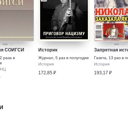
ия СОИГСИ
Историк
Запретная ист
2 раза в
Журнал
,
5 раз в полугодие
Газета
,
13 раз в 
е
История
История
ИНЦ
172,85 ₽
193,17 ₽
₽
и