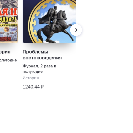
ория
Проблемы
Вестник
востоковедения
угроведения/Bulletin
полугодие
of Ugric studies
Журнал
,
2 раза в
Журнал
,
2 раза в
полугодие
полугодие
История
История
1240,44 ₽
1089,12 ₽