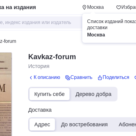
а на издания
Москва
Избра
Список изданий пока
доставки
Москва
z-forum
Kavkaz-forum
История
К описанию
Сравнить
Поделиться
Купить себе
Дерево добра
Доставка
Адрес
До востребования
Абоне