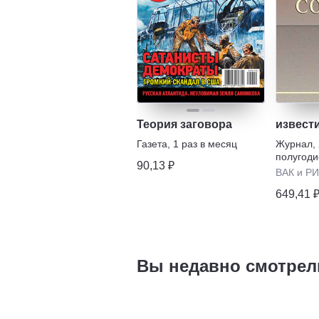
Теория заговора
извест
Газета
,
1 раз в месяц
Журнал
,
полугоди
90,13 ₽
ВАК и Р
649,41 
Вы недавно смотрел