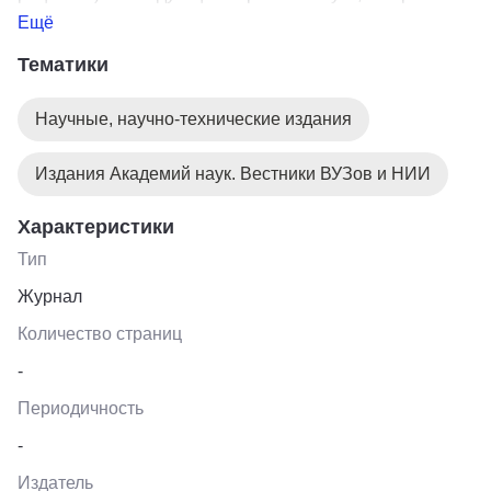
соответствуют основным рубрикам журнала -
Ещё
литературоведение, языкознание, исторические науки
Тематики
и археология. Журнал включен в перечень ВАК.
Научные, научно-технические издания
Издания Академий наук. Вестники ВУЗов и НИИ
Характеристики
Тип
Журнал
Количество страниц
-
Периодичность
-
Издатель