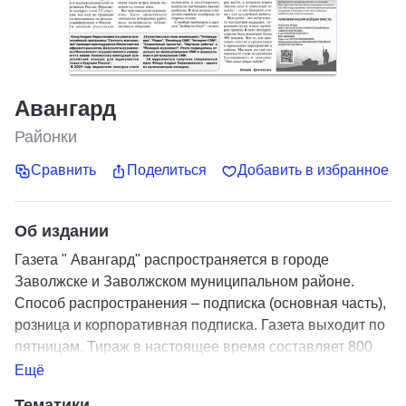
Авангард
Районки
Сравнить
Поделиться
Добавить в избранное
Об издании
Газета " Авангард" распространяется в городе
Заволжске и Заволжском муниципальном районе.
Способ распространения – подписка (основная часть),
розница и корпоративная подписка. Газета выходит по
пятницам. Тираж в настоящее время составляет 800
экземпляров. В 2013 году признана одной из лучших
Ещё
районных газет Ивановской области. Победитель
Тематики